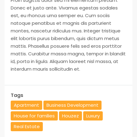
Proin sagittis dolor sed mi elementum pretium.
Donec et justo ante. Vivamus egestas sodales
est, eu rhoncus urna semper eu. Cum sociis
natoque penatibus et magnis dis parturient
montes, nascetur ridiculus mus. Integer tristique
elit lobortis purus bibendum, quis dictum metus
mattis. Phasellus posuere felis sed eros porttitor
mattis. Curabitur massa magna, tempor in blandit
id, porta in ligula. Aliquam laoreet nisl massa, at
interdum mauris sollicitudin et.
Tags
Apartment
Business Development
House for families
Houzez
Luxury
Real Estate