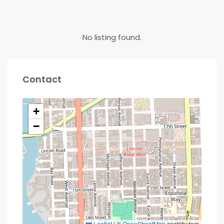
No listing found.
Contact
+
−
Leaflet
|
©
OpenStreetMap
contributors