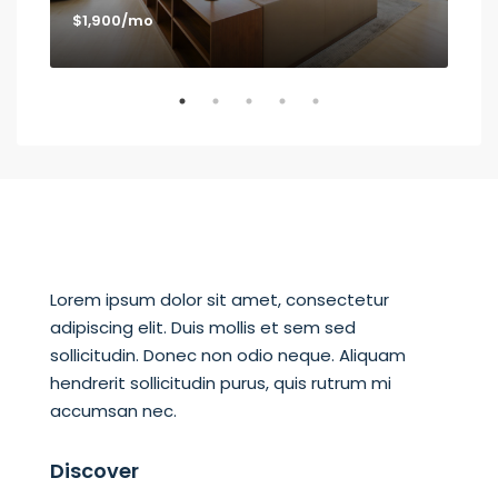
$1,900/mo
$1,
Los
Lorem ipsum dolor sit amet, consectetur
adipiscing elit. Duis mollis et sem sed
sollicitudin. Donec non odio neque. Aliquam
hendrerit sollicitudin purus, quis rutrum mi
accumsan nec.
Discover