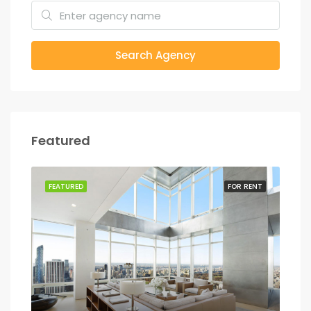
Search Agency
Featured
SALE
FEATURED
FOR RENT
FEA